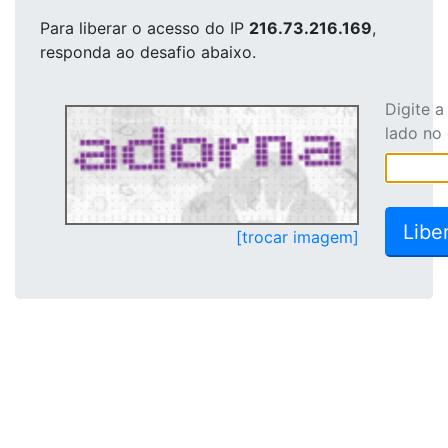
Para liberar o acesso
do IP
216.73.216.169
,
responda ao desafio abaixo.
Digite 
lado no
[trocar imagem]