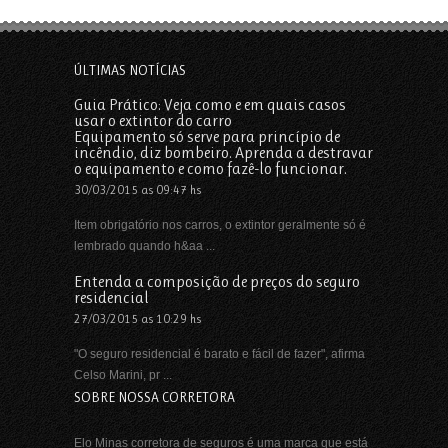
ÚLTIMAS NOTÍCIAS
Guia Prático: Veja como e em quais casos
usar o extintor do carro
Equipamento só serve para princípio de
incêndio, diz bombeiro. Aprenda a destravar
o equipamento e como fazê-lo funcionar.
30/03/2015 as 09:47 hs
Item obrigatório nos carros, o extintor geralmente só é
lembrado quando h&aa ...
Entenda a composição de preços do seguro
residencial
27/03/2015 as 10:29 hs
"O seguro residencial é barato e fácil de fazer", afirma
Celso Marini, pr ...
SOBRE NOSSA CORRETORA
Elo Minas corretora de seguros é uma marca que está