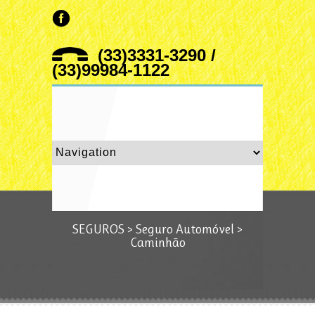
(33)3331-3290 /
(33)99984-1122
SEGUROS
>
Seguro Automóvel
>
Caminhão